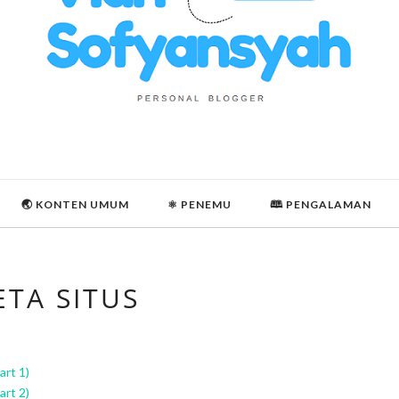
🌏 KONTEN UMUM
⚛ PENEMU
🕮 PENGALAMAN
ETA SITUS
rt 1)
rt 2)