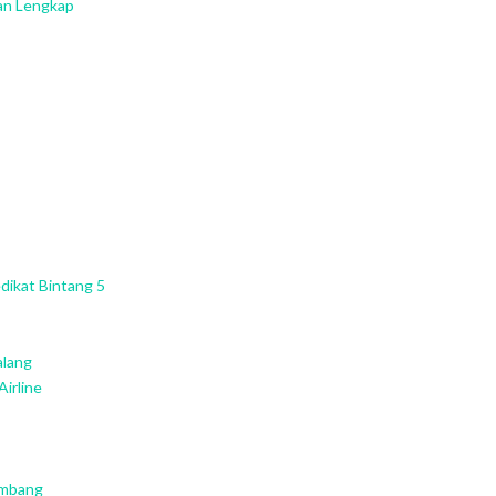
an Lengkap
dikat Bintang 5
alang
Airline
lembang