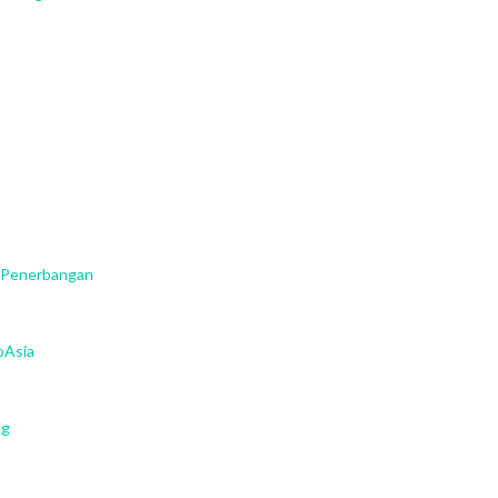
or Penerbangan
oAsia
ng