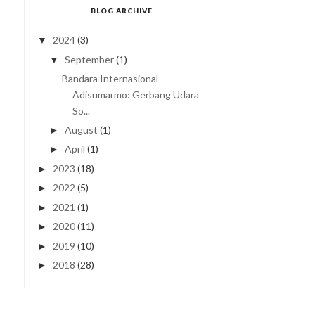
BLOG ARCHIVE
2024
(3)
▼
September
(1)
▼
Bandara Internasional
Adisumarmo: Gerbang Udara
So...
August
(1)
►
April
(1)
►
2023
(18)
►
2022
(5)
►
2021
(1)
►
2020
(11)
►
2019
(10)
►
2018
(28)
►