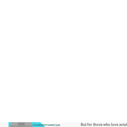
Quotes:
For the most people, Sky is 
But for those who love aviat