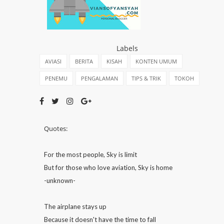
Labels
AVIASI
BERITA
KISAH
KONTEN UMUM
PENEMU
PENGALAMAN
TIPS & TRIK
TOKOH
Quotes:
For the most people, Sky is limit
But for those who love aviation, Sky is home
-unknown-
The airplane stays up
Because it doesn't have the time to fall