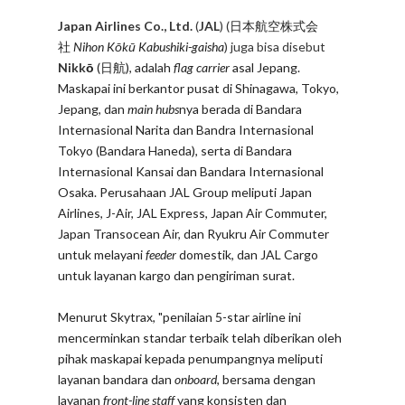
Japan Airlines Co., Ltd.
(
JAL
) (
日本航空株式会
社
Nihon Kōkū Kabushiki-gaisha
) juga bisa disebut
Nikk
ō
(
日航
), adalah
flag carrier
asal Jepang.
Maskapai ini berkantor pusat di Shinagawa, Tokyo,
Jepang, dan
main hubs
nya berada di Bandara
Internasional Narita dan Bandra Internasional
Tokyo (Bandara Haneda), serta di Bandara
Internasional Kansai dan Bandara Internasional
Osaka. Perusahaan JAL Group meliputi Japan
Airlines, J-Air, JAL Express, Japan Air Commuter,
Japan Transocean Air, dan Ryukru Air Commuter
untuk melayani
feeder
domestik, dan JAL Cargo
untuk layanan kargo dan pengiriman surat.
Menurut Skytrax, "penilaian 5-star airline ini
mencerminkan standar terbaik telah diberikan oleh
pihak maskapai kepada penumpangnya meliputi
layanan bandara dan
onboard
, bersama dengan
layanan
front-line staff
yang konsisten dan