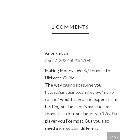
1 COMMENTS
Anonymous
April 7, 2022 at 4:36 AM
Making Money - Work/Tennis: The
Ultimate Guide
The way
casinosites.one
you
https://jancasino.com/review/merit-
casino/
would
novcasino
expect from
betting on the tennis matches of
tennis is to bet on the
หารายได้เสริม
player you like most. But you also
need a
gri-go.com
different
Reply