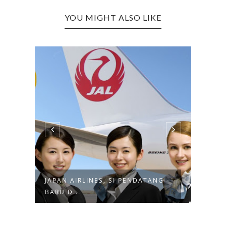
YOU MIGHT ALSO LIKE
N
JAPAN AIRLINES, SI PENDATANG
UNI 
BARU D...
MASK